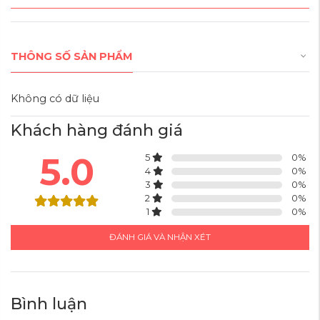
THÔNG SỐ SẢN PHẨM
KHÓA SỐ TSA AN TOÀN
Không có dữ liệu
Khóa số TSA âm chuẩn hóa theo Bộ an ninh vận tải Hoa Kỳ tăng
tính bảo mật tuyệt đối
Khách hàng đánh giá
5.0
5
0
%
4
0
%
3
0
%
2
0
%
1
0
%
ĐÁNH GIÁ VÀ NHẬN XÉT
Bình luận