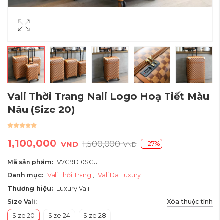
Vali Thời Trang Nali Logo Hoạ Tiết Màu
Nâu
(Size 20)
1,100,000
1,500,000
- 27%
VND
VND
Mã sản phẩm:
V7G9D10SCU
Danh mục:
Vali Thời Trang
,
Vali Da Luxury
Thương hiệu:
Luxury Vali
Xóa thuộc tính
Size Vali:
Size 20
Size 24
Size 28