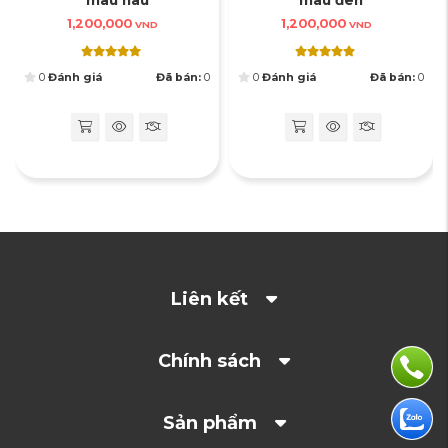
màu đen
Logo Hoạ Tiết To
1,200,000
1,100,000
VND
VND
0
Đánh giá
Đã bán:
0
0
Đánh giá
Đã bán:
958
NGĂN CHỨA SANG TRỌNG
Liên kết
Trang bị ngăn chứa tiện lợi bao gồm tấm ngăn chống rơi hành lý
và 1 ngăn lưới chứa đồ
Chính sách
Sản phẩm