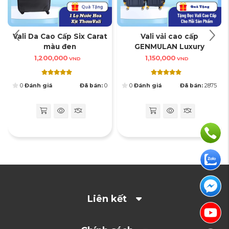
Vali Da Cao Cấp Six Carat
Vali vải cao cấp
màu đen
GENMULAN Luxury
1,200,000
1,150,000
VND
VND
0
Đánh giá
Đã bán:
0
0
Đánh giá
Đã bán:
2875
BÁNH XE ĐÔI HIỆN ĐẠI
Bánh xe đôi xoay 360 độ chịu lực lớn, giúp di chuyển linh hoạt
trên mọi địa hình
Liên kết