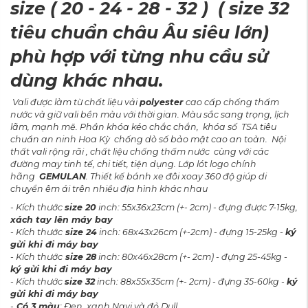
size ( 20 - 24 - 28 - 32 ) ( size 32
tiêu chuẩn châu Âu siêu lớn)
phù hợp với từng nhu cầu sử
dùng khác nhau.
Vali được làm từ chất liệu vải
polyester
cao cấp chống thấm
nước và giữ vali bền màu với thời gian. Màu sắc sang trọng, lịch
lãm, mạnh mẽ. Phần khóa kéo chắc chắn, khóa số TSA tiêu
chuẩn an ninh Hoa Kỳ chống dò số bảo mật cao an toàn. Nội
thất vali rộng rãi , chất liệu chống thấm nước cùng với các
đường may tinh tế, chi tiết, tiện dụng. Lớp lót logo chính
hãng
GEMULAN
. Thiết kế bánh xe đôi xoay 360 độ giúp di
chuyển êm ái trên nhiều địa hình khác nhau
- Kích thước
size 20
inch: 55x36x23cm (+- 2cm) - đựng được 7-15kg,
xách tay lên máy bay
- Kích thước
size 24
inch: 68x43x26cm (+-2cm) - đựng 15-25kg -
ký
gửi khi đi máy bay
- Kích thước
size 28
inch: 80x46x28cm (+- 2cm) - đựng 25-45kg -
ký gửi khi đi máy bay
- Kích thước
size 32
inch: 88x55x35cm (+- 2cm) - đựng 35-60kg -
ký
gửi khi đi máy bay
-
Có 3 màu
: Đen, xanh Navi và đỏ Dull