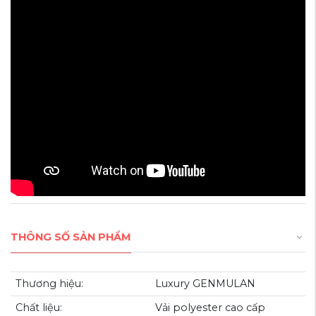
CHẤT LIỆU VẢI CHỐNG THẤM NƯỚC
Chất liệu 100% Polyester nguyên chất có khả năng chống thấm
nước ưu việt, đồng thời cho sản phẩm bền màu với thời giany
THÔNG SỐ SẢN PHẨM
Thương hiệu:
Luxury GENMULAN
Chất liệu:
Vải polyester cao cấp