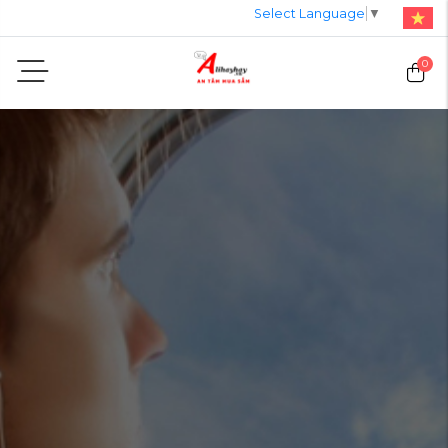
Select Language
▼
0