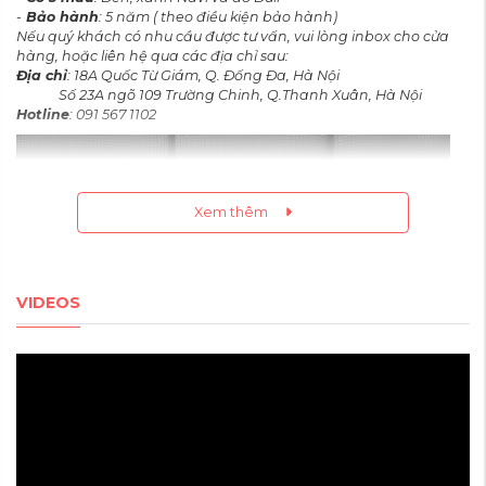
-
Bảo hành
: 5 năm ( theo điều kiện bảo hành)
Nếu quý khách có nhu cầu được tư vấn, vui lòng inbox cho cửa
hàng, hoặc liên hệ qua các địa chỉ sau:
Địa chỉ
: 18A Quốc Từ Giám, Q. Đống Đa, Hà Nội
Số 23A ngõ 109 Trường Chinh, Q.Thanh Xuân, Hà Nội
Hotline
: 091 567 1102
Xem thêm
VIDEOS