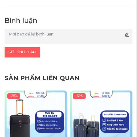
Bình luận
CẦN KÉO HỢP KIM NHÔM
GỬI BÌNH LUẬN
Cần kéo hợp kim nhôm cao cấp, chắc chắn và sang trọng, hỗ trợ
nấc kéo có thể tùy chỉnh chiều cao thích h
SẢN PHẨM LIÊN QUAN
-25%
-32%