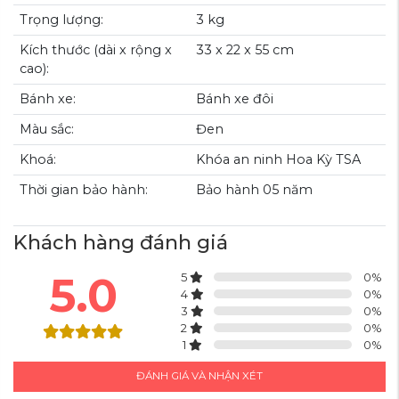
Trọng lượng:
3 kg
Kích thước (dài x rộng x
33 x 22 x 55 cm
cao):
Bánh xe:
Bánh xe đôi
KHÓA SỐ TSA AN TOÀN
Màu sắc:
Đen
Khóa số TSA tiêu chuẩn theo Bộ an ninh vận tải Hoa Kỳ tăng tính
bảo mật
Khoá:
Khóa an ninh Hoa Kỳ TSA
Thời gian bảo hành:
Bảo hành 05 năm
Khách hàng đánh giá
5.0
5
0
%
4
0
%
3
0
%
2
0
%
1
0
%
ĐÁNH GIÁ VÀ NHẬN XÉT