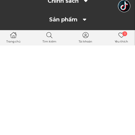
Chính sách
Sản phẩm
0
Trang chủ
Tìm kiếm
Tài khoản
Yêu thích
THIẾT KẾ NỘI THẤT THÔNG MINH
Nội thất vali rộng rãi, bố trí tiện lợi , đai giữ đồ chắc chắn
Đến các sàn TMĐT của alihayhay để nhận nhiều khuyến mãi hơn
Kết nối với chúng tôi
Facebook
Twitter