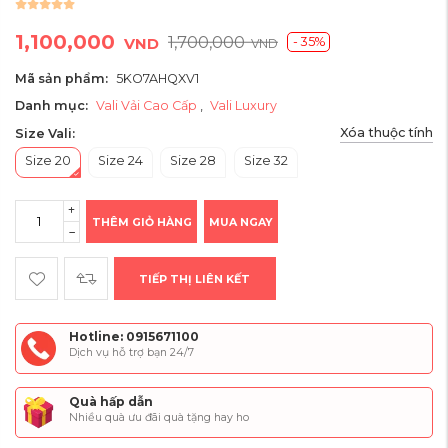
1,100,000
1,700,000
- 35%
VND
VND
Mã sản phẩm:
5KO7AHQXV1
Danh mục:
Vali Vải Cao Cấp
,
Vali Luxury
Xóa thuộc tính
Size Vali:
Size 20
Size 24
Size 28
Size 32
THÊM GIỎ HÀNG
MUA NGAY
TIẾP THỊ LIÊN KẾT
Hotline: 0915671100
Dịch vụ hỗ trợ bạn 24/7
Quà hấp dẫn
Nhiều quà ưu đãi quà tặng hay ho